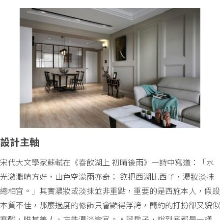
設計主軸
宋代大文學家蘇軾在《春飲湖上 初晴後雨》一詩中寫道：「水
光瀲灩晴方好，山色空濛雨亦奇； 欲把西湖比西子，濃妝淡抹
總相宜。」其實濃妝或淡抹並非重點，重要的是西施本人，假設
本質不佳，那麼過度的修飾只會顯得浮誇，簡約的打扮卻又貌似
寒酸，唯其美人，方能濃淡皆宜。人與房子，說到底都是一樣