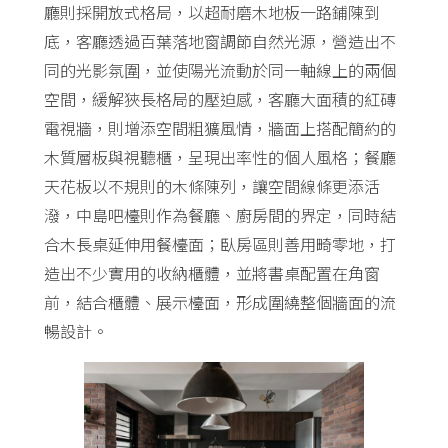
廳則採開放式格局，以超耐磨木地板一路鋪陳到
底，客廳透過百葉落地窗調節自然光源，營造出不
同的光影氛圍，並使陽光流動於同一軸線上的兩個
空間，緩解狹長格局的壓迫感，客廳大面積的紅磚
電視牆，則增添空間粗獷風情，牆面上搭配簡約的
木質層板與視聽櫃，呈現出率性的個人風格；餐廳
天花板以不規則的木條陳列，讓空間線條更添活
潑，中島吧檯則作為餐廳、廚房間的界定，同時結
合木長桌延伸用餐檯面；臥房區則善用畸零地，打
造出不少實用的收納櫃體，並將書桌配置在角窗
前，結合櫃體、展示檯面，形成圍繞整個牆面的流
暢設計。