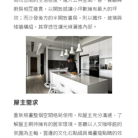
廚房相互連貫，以開放感讓小坪數擁有最大的坪
效；而沙發後方的半開放書房，則以鐵件、玻璃與
矮牆構組，其穿透性讓光線灑進內部。
屋主需求
重新規畫整個空間格局使用，和屋主充分溝通、了
解屋主期待擁有的居家環境。客廳以人文咖啡館的
氛圍為主軸，窗邊的文化石點綴具備畫龍點睛的效