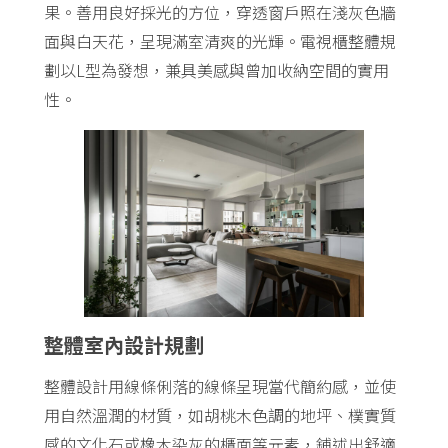
果。善用良好採光的方位，穿透窗戶照在淺灰色牆
面與白天花，呈現滿室清爽的光輝。電視櫃整體規
劃以L型為發想，兼具美感與曾加收納空間的實用
性。
整體室內設計規劃
整體設計用線條俐落的線條呈現當代簡約感，並使
用自然溫潤的材質，如胡桃木色調的地坪、樸實質
感的文化石或橡木染灰的櫃面等元素，鋪述出舒適