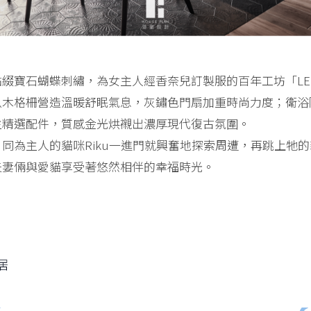
綴寶石蝴蝶刺繡，為女主人經香奈兒訂製服的百年工坊「LES
臥木格柵營造溫暖舒眠氣息，灰鏽色門扇加重時尚力度；衛浴
主精選配件，質感金光烘襯出濃厚現代復古氛圍。
同為主人的貓咪Riku一進門就興奮地探索周遭，再跳上牠
夫妻倆與愛貓享受著悠然相伴的幸福時光。
居