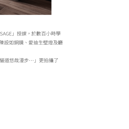
AGE」授課，於數百小時學
陳設如銅鏡、愛迪生壁燈及廳
的貓道悠哉漫步…」更拍攝了