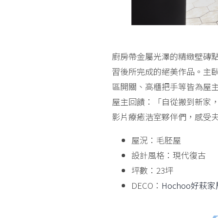
廚房帶金屬光澤的精緻壁磚點
習後所完成的絕美作品。主
區開關、高櫃把手等皆為屋
屋主回饋：「自從搬到新家，
影片療癒浩室夥伴們，感受
屋況：毛胚屋
設計風格：現代復古
坪數：23坪
DECO：
Hochoo好萩家