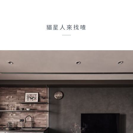
貓星人來找喳