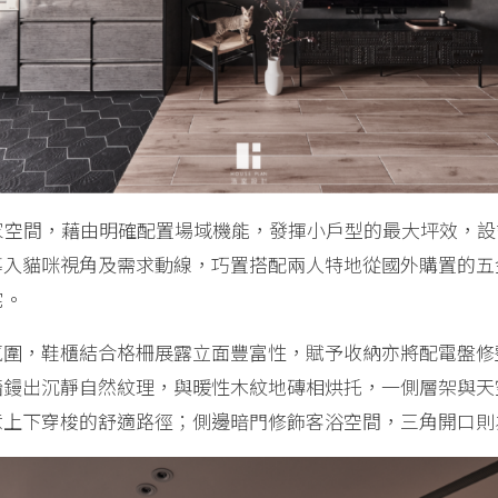
家空間，藉由明確配置場域機能，發揮小戶型的最大坪效，
導入貓咪視角及需求動線，巧置搭配兩人特地從國外購置的五
宅。
氛圍，鞋櫃結合格柵展露立面豐富性，賦予收納亦將配電盤修
牆鏝出沉靜自然紋理，與暖性木紋地磚相烘托，一側層架與天
意上下穿梭的舒適路徑；側邊暗門修飾客浴空間，三角開口則