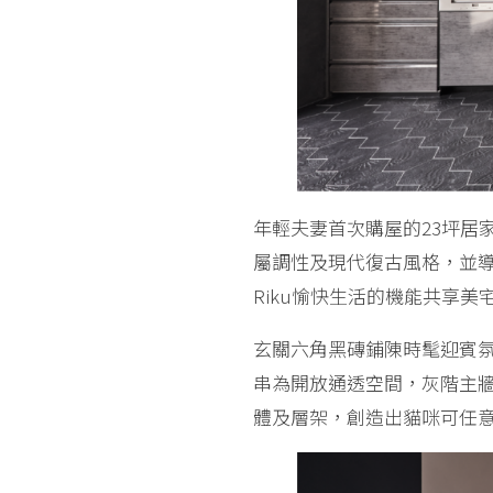
年輕夫妻首次購屋的23坪居
屬調性及現代復古風格，並
Riku愉快生活的機能共享美
玄關六角黑磚鋪陳時髦迎賓
串為開放通透空間，灰階主
體及層架，創造出貓咪可任