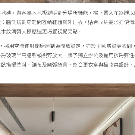
美地磚，與客廳木地板鮮明劃分場所機能，樑下置入花器襯以
燈；牆側規劃穿鞋間容納鞋櫃與外出衣，貼合收納需求亦使情
地木紋消弭大樑壓迫更巧置視覺亮點。
房，挪用空間使封閉廚房劃為開放設定，亦於主臥增設更衣間
書房玻璃半高牆彰顯視野放大，賦予獨立辦公及備用孩房彈性
主臥搭襯塗料、蹦布及圓弧語彙，整合更衣室與梳妝桌設計，