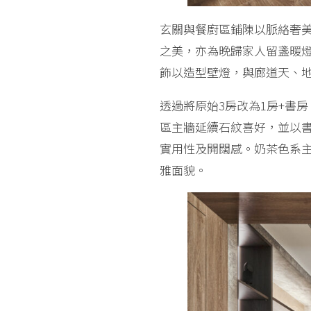
玄關與餐廚區鋪陳以脈絡奢
之美，亦為晚歸家人留盞暖
飾以造型壁燈，與廊道天、
透過將原始3房改為1房+書
區主牆延續石紋喜好，並以
實用性及開闊感。奶茶色系
雅面貌。