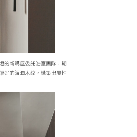
壢的新購屋委託浩室團隊，期
偏好的溫潤木紋，構築出屬性