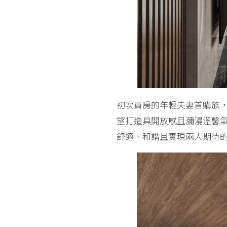
初次買房的年輕夫妻首購族
望打造具開放感且瀰漫溫馨
舒適、和諧且實現兩人期待