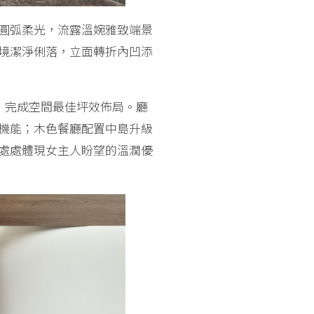
圓弧柔光，流露溫婉雅致端景
境潔淨俐落，立面轉折內凹添
，完成空間最佳坪效佈局。廳
機能；木色餐廳配置中島升級
處處體現女主人盼望的溫潤優