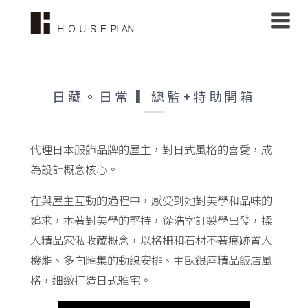
日藏。日常 ▎總監+特助開箱
代理日本服飾品牌的屋主，對日式風格的喜愛，成
為設計概念核心。
在與屋主互動的過程中，感受到她對美學和品味的
追求，本著對美學的堅持，從浩室訂製學出發，揉
入精品家俬收藏概念，以格柵和石材不著痕跡置入
機能、多向匯集的動線安排、主臥銀座精品飯店風
格，細緻打造日式雅宅。