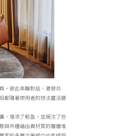
具，彼此串聯對話，激發共
設都隨著使用者的想法靈活變
獷，增添了輕盈，並挹注了些
島與吊櫃藉由異材質的層層堆
豐富的多層次美感中也能感受