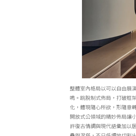
整體室內格局以可以自由展
鳴。跳脫制式佈局，打破框
化，體現隨心所欲，形隨意
開放式公領域的精妙佈局讓
許復古情調與現代語彙加以
疊與混搭，不只低調地切割