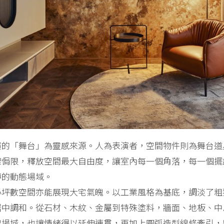
演的「舞台」為靈感來源。人為表演者，空間物件則為舞台道
架侷限，釋放空間最大自由度，讓室內每一個角落，每一個擺
轉的動態場域。
小坪數空間亦能展現大宅氣魄。以工業風格為基底，調淡了粗
居中調和。從石材、木紋、金屬到特殊塗料，牆面、地板、中
出場域，也讓情緒得以延伸連貫，再加上圓弧造型線條牽引，