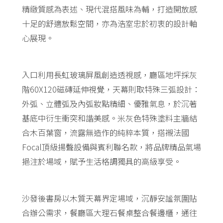
精緻質感為表述、現代混搭風味為輔，打造開放感
十足的舒適放鬆空間，亦為浩室忠於初衷的設計軸
心展現。
入口利用長虹玻璃屏風創造透視感，廳區地坪採灰
階60X120磁磚延伸視覺，天幕則取特殊三弧設計：
外弧、立體弧及內弧妝點精細、優雅氣息，於沉著
基底中衍生衝突和諧美感。米灰色特殊塗料主牆結
合木百葉窗，流露無造作的純粹本質，搭襯法國
Focal頂級揚聲設備與賓利聯名款，將品牌精品氣場
挹注於場域，賦予生活格調獨具的高級享受。
沙發後書房以木質天幕界定場域，沉靜安謐氛圍貼
合辦公需求，餐廳區大理石餐桌整合餐邊櫃，通往