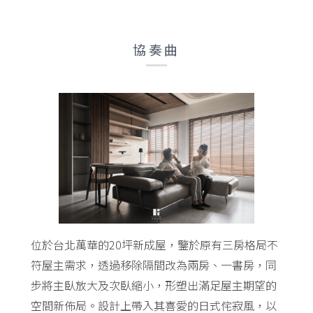
協奏曲
位於台北萬華的20坪新成屋，鑒於原有三房格局不
符屋主需求，透過移除隔間改為兩房、一書房，同
步將主臥放大及次臥縮小，形塑出滿足屋主期望的
空間新佈局。設計上帶入其喜愛的日式侘寂風，以