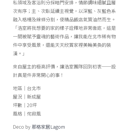
私領域及客浴則分採暗門安排，情節調味細膩且層
次有序；主、次臥延續主視覺，以深藍、灰藍色系
融入格柵及線條分割，使精品飯店氣質油然而生。
「浩室將我想要的家的樣子詮釋地非常徹底，這是
一間被賦予靈魂的藝術作品，讓我能在北市稀有物
件中享受風景，還能天天欣賞家裡美輪美奐的裝
潢。」
來自屋主的極高評價，讓浩室團隊回到初衷──設
計真是件非常開心的事！
地區｜台北市
屋況｜新成屋
坪數｜20坪
風格｜侘寂風
Deco by
那格家居Lagom