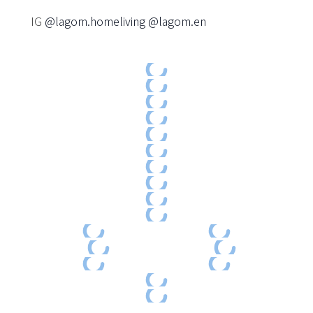
IG
@lagom.homeliving
@lagom.en