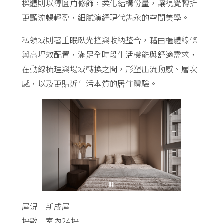
樑體則以導圓角修飾，柔化結構份量，讓視覺轉折
更顯流暢輕盈，細膩演繹現代雋永的空間美學。
私領域則著重眠臥光控與收納整合，藉由櫃體線條
與高坪效配置，滿足全時段生活機能與舒適需求，
在動線梳理與場域轉換之間，形塑出流動感、層次
感，以及更貼近生活本質的居住體驗。
屋況｜新成屋
坪數｜室內24坪