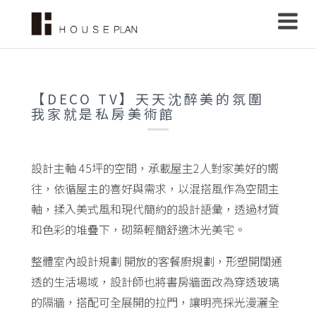
【DECO TV】天天沈醉美的氛圍
我家就是私房美術館
設計主軸 45坪的空間，承載屋主2人對家美好的嚮
往，依循屋主的喜好與需求，以混搭風作為空間主
軸，揉入美式風和現代簡約的設計語彙，透過材質
和色彩的堆疊下，砌築輕簡舒適沐光美宅。
整體室內設計規劃 開放的客餐廚規劃，形塑開闊通
透的生活場域，設計師也將書房牆面改為穿透玻璃
的隔牆，搭配可全展開的拉門，讓明亮採光漫灑全