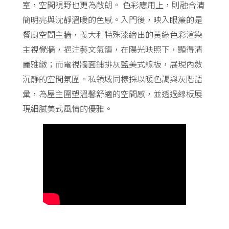
室，空間視野也更為敞朗。 色彩應用上，則融合清
簡明亮與沈靜溫暖的色感。入門後，映入眼簾的是
餐廚空間主牆，義大利特殊漆繪出的黃綠色彩渲染
主視覺牆，挹注藝文氣韻，在陽光映照下，顯得清
麗雅緻；而電視牆面鋪排灰藍美式線板，展現內斂
沉靜的空間氛圍。私領域同樣採以暖色調與灰階語
彙，為屋主圍塑溫馨舒適的空間感，並透過線板展
現細膩美式風情的優雅。