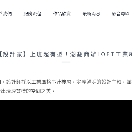
於我們
服務流程
作品欣賞
最新消息
影音專區
【設計家】上班超有型！潮翻商辦LOFT工業
用，設計師採以工業風格串連樓層，定義鮮明的設計主軸，
造出清透質樸的空間之美。