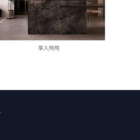
享入飛飛
.